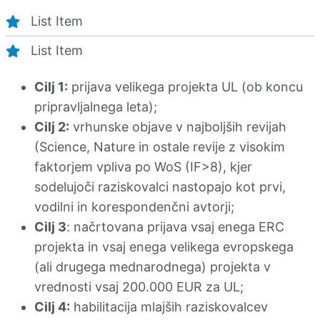
List Item
List Item
Cilj 1:
prijava velikega projekta UL (ob koncu
pripravljalnega leta);
Cilj 2:
vrhunske objave v najboljših revijah
(Science, Nature in ostale revije z visokim
faktorjem vpliva po WoS (IF>8), kjer
sodelujoči raziskovalci nastopajo kot prvi,
vodilni in korespondenčni avtorji;
Cilj 3
: načrtovana prijava vsaj enega ERC
projekta in vsaj enega velikega evropskega
(ali drugega mednarodnega) projekta v
vrednosti vsaj 200.000 EUR za UL;
Cilj 4:
habilitacija mlajših raziskovalcev