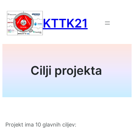
Preskoči
na
KTTK21
vsebino
Cilji projekta
Projekt ima 10 glavnih ciljev: