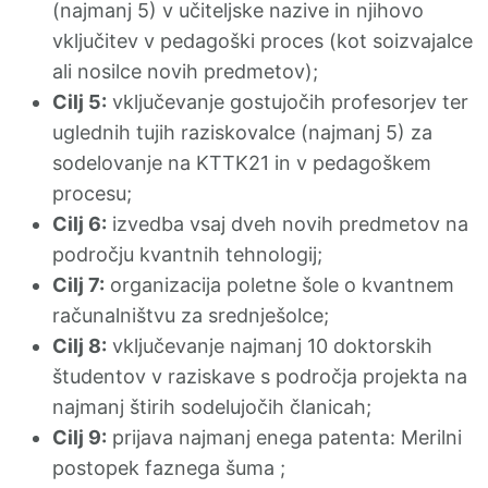
(najmanj 5) v učiteljske nazive in njihovo
vključitev v pedagoški proces (kot soizvajalce
ali nosilce novih predmetov);
Cilj 5:
vključevanje gostujočih profesorjev ter
uglednih tujih raziskovalce (najmanj 5) za
sodelovanje na KTTK21 in v pedagoškem
procesu;
Cilj 6:
izvedba vsaj dveh novih predmetov na
področju kvantnih tehnologij;
Cilj 7:
organizacija poletne šole o kvantnem
računalništvu za srednješolce;
Cilj 8:
vključevanje najmanj 10 doktorskih
študentov v raziskave s področja projekta na
najmanj štirih sodelujočih članicah;
Cilj 9:
prijava najmanj enega patenta: Merilni
postopek faznega šuma ;